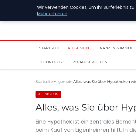
28. Juli 2026
Wir verwenden Cookies, um Ihr Surferlebnis zu 
Mehr erfahren
STARTSEITE
ALLGEMEIN
FINANZEN & IMMOBI
TECHNOLOGIE
ZUHAUSE & LEBEN
Startseite
Allgemein
Alles, was Sie über Hypotheken wi
ALLGEMEIN
Alles, was Sie über H
Eine Hypothek ist ein zentrales Eleme
beim Kauf von Eigenheimen hilft. In di