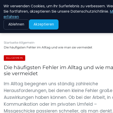
Wir verwenden Cookies, um Ihr Surferlebnis zu verbessern. W
NEW ENERGY JOBS
Sie fortfahren, akzeptieren Sie unsere Datenschutzrichtlinie.
M
erfahren
Ablehnen
Akzeptieren
Startseite
Allgemein
Die häufigsten Fehler im Alltag und wie man sie vermeidet
ALLGEMEIN
Die häufigsten Fehler im Alltag und wie m
sie vermeidet
Im Alltag begegnen uns ständig zahlreiche
Herausforderungen, bei denen kleine Fehler große
Auswirkungen haben können. Ob bei der Arbeit, in 
Kommunikation oder im privaten Umfeld –
Missgeschicke passieren schneller, als man denkt.