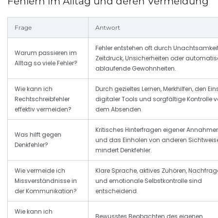
Fehlern im Alltag und deren Vermeidung
Frage
Antwort
Fehler entstehen oft durch Unachtsamkeit
Warum passieren im
Zeitdruck, Unsicherheiten oder automati
Alltag so viele Fehler?
ablaufende Gewohnheiten.
Wie kann ich
Durch gezieltes Lernen, Merkhilfen, den Ein
Rechtschreibfehler
digitaler Tools und sorgfältige Kontrolle v
effektiv vermeiden?
dem Absenden.
Kritisches Hinterfragen eigener Annahme
Was hilft gegen
und das Einholen von anderen Sichtweis
Denkfehler?
mindert Denkfehler.
Wie vermeide ich
Klare Sprache, aktives Zuhören, Nachfra
Missverständnisse in
und emotionale Selbstkontrolle sind
der Kommunikation?
entscheidend.
Wie kann ich
Bewusstes Beobachten des eigenen