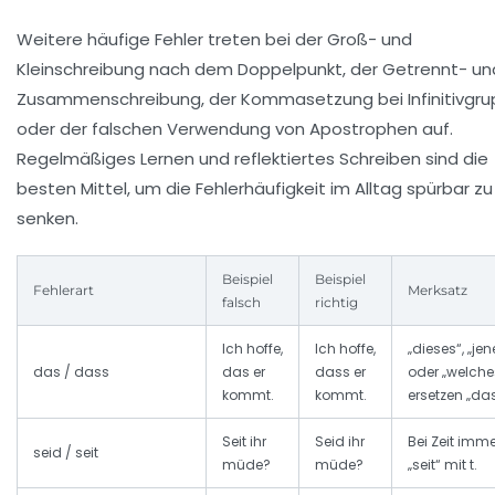
Weitere häufige Fehler treten bei der Groß- und
Kleinschreibung nach dem Doppelpunkt, der Getrennt- un
Zusammenschreibung, der Kommasetzung bei Infinitivgr
oder der falschen Verwendung von Apostrophen auf.
Regelmäßiges Lernen und reflektiertes Schreiben sind die
besten Mittel, um die Fehlerhäufigkeit im Alltag spürbar zu
senken.
Beispiel
Beispiel
Fehlerart
Merksatz
falsch
richtig
Ich hoffe,
Ich hoffe,
„dieses“, „jen
das / dass
das er
dass er
oder „welche
kommt.
kommt.
ersetzen „das
Seit ihr
Seid ihr
Bei Zeit imme
seid / seit
müde?
müde?
„seit“ mit t.