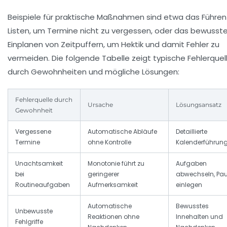
Beispiele für praktische Maßnahmen sind etwa das Führen
Listen, um Termine nicht zu vergessen, oder das bewusst
Einplanen von Zeitpuffern, um Hektik und damit Fehler zu
vermeiden. Die folgende Tabelle zeigt typische Fehlerquel
durch Gewohnheiten und mögliche Lösungen:
Fehlerquelle durch
Ursache
Lösungsansatz
Gewohnheit
Vergessene
Automatische Abläufe
Detaillierte
Termine
ohne Kontrolle
Kalenderführun
Unachtsamkeit
Monotonie führt zu
Aufgaben
bei
geringerer
abwechseln, Pa
Routineaufgaben
Aufmerksamkeit
einlegen
Automatische
Bewusstes
Unbewusste
Reaktionen ohne
Innehalten und
Fehlgriffe