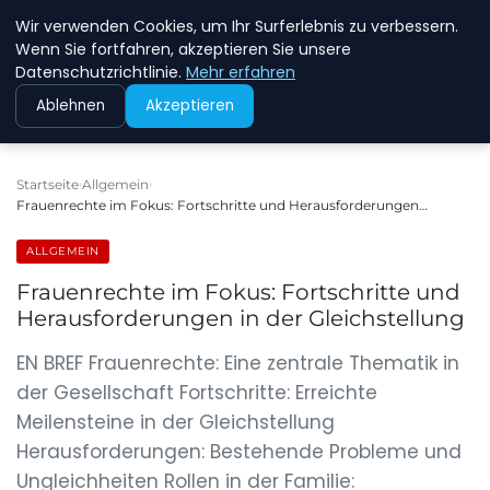
Wir verwenden Cookies, um Ihr Surferlebnis zu verbessern.
NEW ENERGY JOBS
Wenn Sie fortfahren, akzeptieren Sie unsere
Datenschutzrichtlinie.
Mehr erfahren
Ablehnen
Akzeptieren
Startseite
Allgemein
Frauenrechte im Fokus: Fortschritte und Herausforderungen…
ALLGEMEIN
Frauenrechte im Fokus: Fortschritte und
Herausforderungen in der Gleichstellung
EN BREF Frauenrechte: Eine zentrale Thematik in
der Gesellschaft Fortschritte: Erreichte
Meilensteine in der Gleichstellung
Herausforderungen: Bestehende Probleme und
Ungleichheiten Rollen in der Familie: