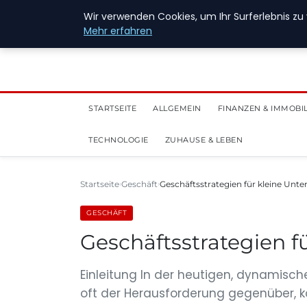
28. Juli 2026
Wir verwenden Cookies, um Ihr Surferlebnis zu 
Mehr erfahren
STARTSEITE
ALLGEMEIN
FINANZEN & IMMOBI
TECHNOLOGIE
ZUHAUSE & LEBEN
Startseite
Geschäft
Geschäftsstrategien für kleine Un
GESCHÄFT
Geschäftsstrategien 
Einleitung In der heutigen, dynamisc
oft der Herausforderung gegenüber, k