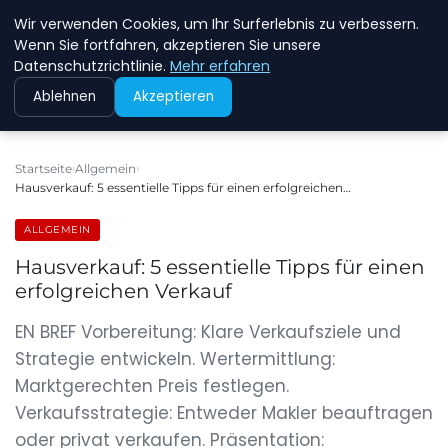
Wir verwenden Cookies, um Ihr Surferlebnis zu verbessern.
NEW ENERGY JOBS
Wenn Sie fortfahren, akzeptieren Sie unsere
Datenschutzrichtlinie.
Mehr erfahren
Ablehnen
Akzeptieren
Startseite
Allgemein
Hausverkauf: 5 essentielle Tipps für einen erfolgreichen…
ALLGEMEIN
Hausverkauf: 5 essentielle Tipps für einen
erfolgreichen Verkauf
EN BREF Vorbereitung: Klare Verkaufsziele und
Strategie entwickeln. Wertermittlung:
Marktgerechten Preis festlegen.
Verkaufsstrategie: Entweder Makler beauftragen
oder privat verkaufen. Präsentation: