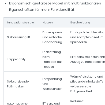
Ergonomisch gestaltete Möbel mit multifunktionalen
Eigenschaften für mehr Funktionalität.
Innovationsbeispiel
Nutzen
Beschreibung
Platzersparnis
Ermöglicht leichtes Abs
Siebausziehgriff
und einfache
und Abtropfen direkt im
Handhabung
Spülbecken
Erleichterung
beim
Hilft, schwere Lasten oh
Treppendolly
Transport auf
Aufzug zu transportieren
Treppen
Wärmefreisetzung und
Entspannung
Selbstheizende
pflegende Inhaltsstoffe
und
Fußmasken
verbessern die
Wohlbefinden
Fußgesundheit
Reduziert
Automatische
Effizienz und