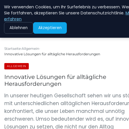
Wir verwenden Cookies, um Ihr Surferlebnis zu verbessern. W
NEW ENERGY JOBS
Sie fortfahren, akzeptieren Sie unsere Datenschutzrichtlinie.
M
erfahren
Ablehnen
Akzeptieren
Startseite
Allgemein
Innovative Lösungen für alltägliche Herausforderungen
ALLGEMEIN
Innovative Lösungen für alltägliche
Herausforderungen
In unserer heutigen Gesellschaft sehen wir uns s
mit unterschiedlichen alltäglichen Herausforder
konfrontiert, die unser Leben manchmal unnötig
erschweren. Umso bedeutender wird es, auf innov
Lösungen zu setzen, die nicht nur den Alltag