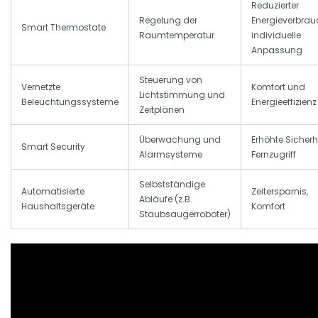
Reduzierter
Regelung der
Energieverbrau
Smart Thermostate
Raumtemperatur
individuelle
Anpassung
Steuerung von
Vernetzte
Komfort und
Lichtstimmung und
Beleuchtungssysteme
Energieeffizienz
Zeitplänen
Überwachung und
Erhöhte Sicherhe
Smart Security
Alarmsysteme
Fernzugriff
Selbstständige
Automatisierte
Zeitersparnis,
Abläufe (z.B.
Haushaltsgeräte
Komfort
Staubsaugerroboter)