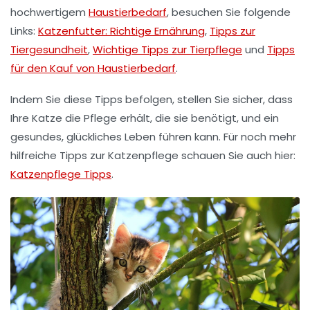
hochwertigem
Haustierbedarf
, besuchen Sie folgende
Links:
Katzenfutter: Richtige Ernährung
,
Tipps zur
Tiergesundheit
,
Wichtige Tipps zur Tierpflege
und
Tipps
für den Kauf von Haustierbedarf
.
Indem Sie diese Tipps befolgen, stellen Sie sicher, dass
Ihre Katze die Pflege erhält, die sie benötigt, und ein
gesundes, glückliches Leben führen kann. Für noch mehr
hilfreiche Tipps zur
Katzenpflege
schauen Sie auch hier:
Katzenpflege Tipps
.