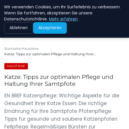
Wir verwenden Cookies, um Ihr Surferlebnis zu verbessern.
NEW ENERGY JOBS
Wenn Sie fortfahren, akzeptieren Sie unsere
Datenschutzrichtlinie.
Mehr erfahren
Ablehnen
Akzeptieren
Startseite
Haustiere
Katze: Tipps zur optimalen Pflege und Haltung Ihrer…
HAUSTIERE
Katze: Tipps zur optimalen Pflege und
Haltung Ihrer Samtpfote
EN BREF Katzenpflege: Wichtige Aspekte für die
Gesundheit Ihrer Katze Essen: Die richtige
Ernährung für Ihre Samtpfote Pfotenpflege:
Tipps für gesunde und saubere Katzenpfoten
Fellpflege: Regelmäßiges Bürsten zur