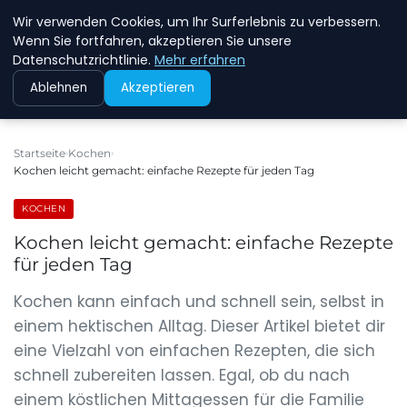
Wir verwenden Cookies, um Ihr Surferlebnis zu verbessern.
NEW ENERGY JOBS
Wenn Sie fortfahren, akzeptieren Sie unsere
Datenschutzrichtlinie.
Mehr erfahren
Ablehnen
Akzeptieren
Startseite
Kochen
Kochen leicht gemacht: einfache Rezepte für jeden Tag
KOCHEN
Kochen leicht gemacht: einfache Rezepte
für jeden Tag
Kochen kann einfach und schnell sein, selbst in
einem hektischen Alltag. Dieser Artikel bietet dir
eine Vielzahl von einfachen Rezepten, die sich
schnell zubereiten lassen. Egal, ob du nach
einem köstlichen Mittagessen für die Familie