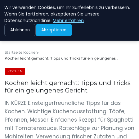
Wir verwenden Cookies, um Ihr Surferlebnis zu verbessern.
NEW ENERGY JOBS
Wenn Sie fortfahren, akzeptieren Sie unsere
Datenschutzrichtlinie.
Mehr erfahren
Ablehnen
Akzeptieren
Startseite
Kochen
Kochen leicht gemacht: Tipps und Tricks für ein gelungenes…
KOCHEN
Kochen leicht gemacht: Tipps und Tricks
für ein gelungenes Gericht
IN KÜRZE Einsteigerfreundliche Tipps für das
Kochen. Wichtige Küchenausstattung: Töpfe,
Pfannen, Messer. Einfaches Rezept für Spaghetti
mit Tomatensauce. Ratschläge zur Planung von
Mahlzeiten. Verwendung frischer Zutaten und