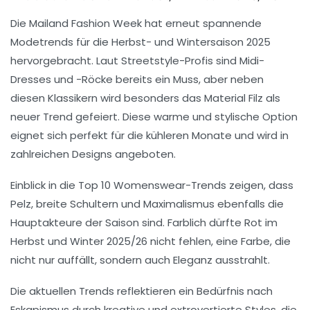
Die
Mailand Fashion Week
hat erneut spannende
Modetrends für die Herbst- und Wintersaison 2025
hervorgebracht. Laut
Streetstyle-Profis
sind
Midi-
Dresses
und -Röcke bereits ein Muss, aber neben
diesen Klassikern wird besonders das Material
Filz
als
neuer Trend gefeiert. Diese warme und stylische Option
eignet sich perfekt für die kühleren Monate und wird in
zahlreichen Designs angeboten.
Einblick in die
Top 10 Womenswear-Trends
zeigen, dass
Pelz
,
breite Schultern
und
Maximalismus
ebenfalls die
Hauptakteure der Saison sind. Farblich dürfte
Rot
im
Herbst und Winter 2025/26 nicht fehlen, eine Farbe, die
nicht nur auffällt, sondern auch Eleganz ausstrahlt.
Die aktuellen Trends reflektieren ein Bedürfnis nach
Eskapismus
durch kreative und extrovertierte Styles, die