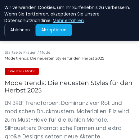
Wir verwenden Cookies, um Ihr Surferlebnis zu verbessern.
NEW ENERGY JOBS
Wenn Sie fortfahren, akzeptieren Sie unsere
Datenschutzrichtlinie.
Mehr erfahren
Ablehnen
Akzeptieren
Startseite
Frauen / Mode
Mode trends: Die neuesten Styles für den Herbst 2025
FRAUEN / MODE
Mode trends: Die neuesten Styles für den
Herbst 2025
EN BREF Trendfarben: Dominanz von Rot und
modischen Druckmustern. Materialien: Filz wird
zum Must-Have für die kühlen Monate.
Silhouetten: Dramatische Formen und extra
große Designs setzen neue Akzente.