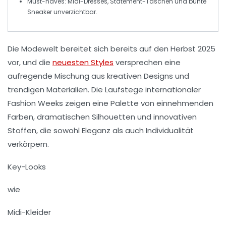
Must-haves
: Midi-Dresses, Statement-Taschen und bunte
Sneaker unverzichtbar.
Die Modewelt bereitet sich bereits auf den Herbst 2025
vor, und die
neuesten Styles
versprechen eine
aufregende Mischung aus kreativen Designs und
trendigen Materialien. Die Laufstege internationaler
Fashion Weeks zeigen eine Palette von einnehmenden
Farben, dramatischen Silhouetten und innovativen
Stoffen, die sowohl Eleganz als auch Individualität
verkörpern.
Key-Looks
wie
Midi-Kleider