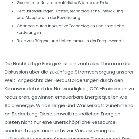
Geothermie
: Nutzt die natürliche Wärme der Erde
Herausforderungen: Kosten, technologische Entwicklung
und Akzeptanz in der Bevölkerung
Chancen durch
innovative Technologien
und staatliche
Förderungen
Rolle von
Bürgern und Unternehmen
in der Energiewende
Die
Nachhaltige Energie> ist ein zentrales Thema in der
Diskussion über die zukünftige
Stromversorgung
unserer
Welt. Angesichts der Herausforderungen durch den
Klimawandel
und der Notwendigkeit,
CO2-Emissionen
zu
reduzieren, gewinnen erneuerbare Energiequellen wie
Solarenergie
,
Windenergie
und
Wasserkraft
zunehmend
an Bedeutung. Diese umweltfreundlichen Energien
bieten nicht nur eine unerschöpfliche Ressource,
sondern tragen auch aktiv zur
Verbesserung der
Luftqualität
und zum
Schutz unseres Planeten
bei. Der