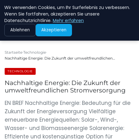
Wir verwenden Cookies, um Ihr Surferlebnis zu verbessern.
NEW ENERGY JOBS
Wenn Sie fortfahren, akzeptieren Sie unsere
Datenschutzrichtlinie.
Mehr erfahren
Ablehnen
Akzeptieren
Startseite
Technologie
Nachhaltige Energie: Die Zukunft der umweltfreundlichen…
TECHNOLOGIE
Nachhaltige Energie: Die Zukunft der
umweltfreundlichen Stromversorgung
EN BREF Nachhaltige Energie: Bedeutung für die
Zukunft der Energieversorgung Vielfältige
erneuerbare Energiequellen: Solar-, Wind-,
Wasser- und Biomasseenergie Solarenergie:
Effiziente und kostengünstige Option für