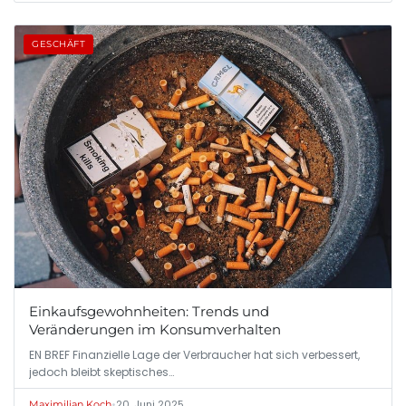
GESCHÄFT
Einkaufsgewohnheiten: Trends und
Veränderungen im Konsumverhalten
EN BREF Finanzielle Lage der Verbraucher hat sich verbessert,
jedoch bleibt skeptisches…
•
20. Juni 2025
Maximilian Koch