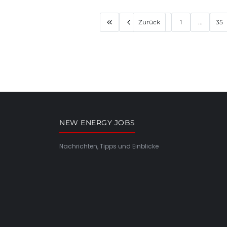
Zurück
1
...
35
NEW ENERGY JOBS
Nachrichten, Tipps und Einblicke