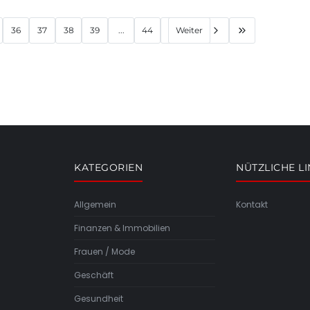
36
37
38
39
...
44
Weiter
KATEGORIEN
NÜTZLICHE L
Allgemein
Kontakt
Finanzen & Immobilien
Frauen / Mode
Geschäft
Gesundheit