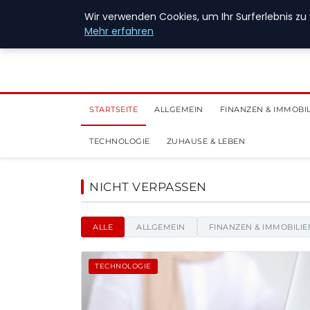
6. August 2026
Wir verwenden Cookies, um Ihr Surferlebnis zu 
Mehr erfahren
STARTSEITE
ALLGEMEIN
FINANZEN & IMMOBI
TECHNOLOGIE
ZUHAUSE & LEBEN
New Energy Jobs - Nach
NICHT VERPASSEN
ALLE
ALLGEMEIN
FINANZEN & IMMOBILIE
TECHNOLOGIE