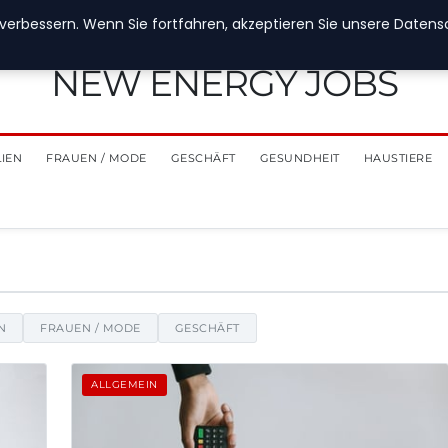
verbessern. Wenn Sie fortfahren, akzeptieren Sie unsere Datensch
NEW ENERGY JOBS
LIEN
FRAUEN / MODE
GESCHÄFT
GESUNDHEIT
HAUSTIERE
richten, Tipps und Einblicke
N
FRAUEN / MODE
GESCHÄFT
ALLGEMEIN