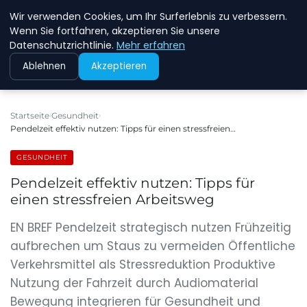
Wir verwenden Cookies, um Ihr Surferlebnis zu verbessern.
NEW ENERGY JOBS
Wenn Sie fortfahren, akzeptieren Sie unsere
Datenschutzrichtlinie.
Mehr erfahren
Ablehnen
Akzeptieren
Startseite
Gesundheit
Pendelzeit effektiv nutzen: Tipps für einen stressfreien…
GESUNDHEIT
Pendelzeit effektiv nutzen: Tipps für
einen stressfreien Arbeitsweg
EN BREF Pendelzeit strategisch nutzen Frühzeitig
aufbrechen um Staus zu vermeiden Öffentliche
Verkehrsmittel als Stressreduktion Produktive
Nutzung der Fahrzeit durch Audiomaterial
Bewegung integrieren für Gesundheit und