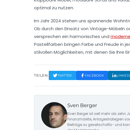
optimal zu nutzen.
Im Jahr
2024
stehen uns spannende
Wohntr
Ob durch den Einsatz von
Vintage-Möbeln
od
versprechen ein harmonisches und
moderne
Pastellfarben
bringen Farbe und Freude in je
stilvollen Möglichkeiten, mit denen Sie Ihre 
TEILEN:
TWITTER
FACEBOOK
LINKED
Sven Berger
Sven Berger ist seit mehr als zehn J
Finanzmärkte, Anlagestrategien so
Beiträge zu gesellschafts- und ko