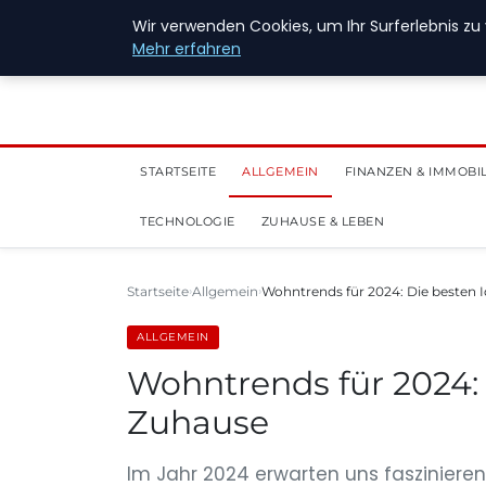
28. Juli 2026
Wir verwenden Cookies, um Ihr Surferlebnis zu 
Mehr erfahren
STARTSEITE
ALLGEMEIN
FINANZEN & IMMOBI
TECHNOLOGIE
ZUHAUSE & LEBEN
Startseite
Allgemein
Wohntrends für 2024: Die besten 
ALLGEMEIN
Wohntrends für 2024: 
Zuhause
Im Jahr 2024 erwarten uns faszinier