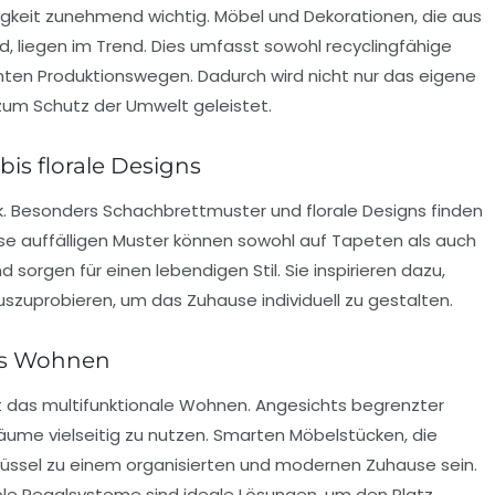
gkeit
zunehmend wichtig. Möbel und Dekorationen, die aus
d, liegen im Trend. Dies umfasst sowohl recyclingfähige
nten Produktionswegen. Dadurch wird nicht nur das eigene
zum Schutz der Umwelt geleistet.
bis florale Designs
ck. Besonders
Schachbrettmuster
und florale Designs finden
iese auffälligen Muster können sowohl auf Tapeten als auch
sorgen für einen lebendigen Stil. Sie inspirieren dazu,
szuprobieren, um das Zuhause individuell zu gestalten.
les Wohnen
t das
multifunktionale Wohnen
. Angesichts begrenzter
ume vielseitig zu nutzen. Smarten Möbelstücken, die
hlüssel zu einem organisierten und modernen Zuhause sein.
le Regalsysteme sind ideale Lösungen, um den Platz