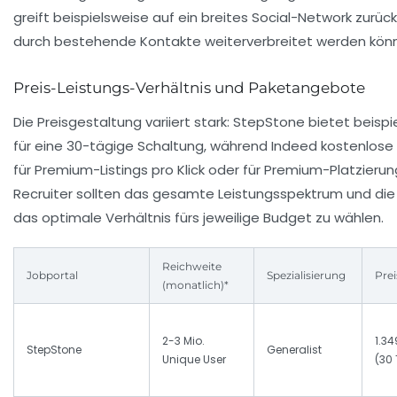
greift beispielsweise auf ein breites Social-Network zurü
durch bestehende Kontakte weiterverbreitet werden kön
Preis-Leistungs-Verhältnis und Paketangebote
Die Preisgestaltung variiert stark: StepStone bietet beisp
für eine 30-tägige Schaltung, während Indeed kostenlose
für Premium-Listings pro Klick oder für Premium-Platzieru
Recruiter sollten das gesamte Leistungsspektrum und d
das optimale Verhältnis fürs jeweilige Budget zu wählen.
Reichweite
Jobportal
Spezialisierung
Prei
(monatlich)*
2-3 Mio.
1.34
StepStone
Generalist
Unique User
(30