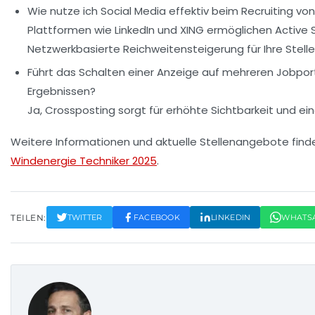
Wie nutze ich Social Media effektiv beim Recruiting v
Plattformen wie LinkedIn und XING ermöglichen Active 
Netzwerkbasierte Reichweitensteigerung für Ihre Stell
Führt das Schalten einer Anzeige auf mehreren Jobpor
Ergebnissen?
Ja, Crossposting sorgt für erhöhte Sichtbarkeit und ei
Weitere Informationen und aktuelle Stellenangebote find
Windenergie Techniker 2025
.
TEILEN:
TWITTER
FACEBOOK
LINKEDIN
WHATS