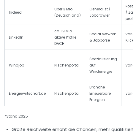
kos
über 3 Mio.
Generalist /
Indeed
/ Z
(Deutschland)
Jobcrawler
pro 
ca. 19 Mio.
Social Network
vari
LinkedIn
aktive Profile
& Jobbörse
Klic
DACH
Spezialisierung
Windjob
Nischenportal
auf
vari
Windenergie
Branche
Energiewirtschaft.de
Nischenportal
Erneuerbare
vari
Energien
*Stand 2025
Große Reichweite
erhöht die Chancen, mehr qualifizier