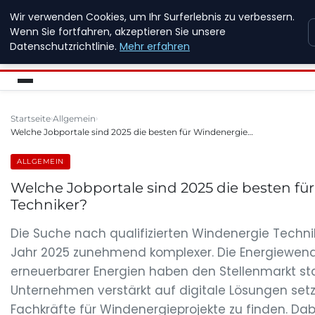
Wir verwenden Cookies, um Ihr Surferlebnis zu verbessern.
NEW ENERGY JOBS
Wenn Sie fortfahren, akzeptieren Sie unsere
Datenschutzrichtlinie.
Mehr erfahren
Startseite
Allgemein
Welche Jobportale sind 2025 die besten für Windenergie…
ALLGEMEIN
Welche Jobportale sind 2025 die besten fü
Techniker?
Die Suche nach qualifizierten Windenergie Techni
Jahr 2025 zunehmend komplexer. Die Energiewen
erneuerbarer Energien haben den Stellenmarkt sta
Unternehmen verstärkt auf digitale Lösungen se
Fachkräfte für Windenergieprojekte zu finden. Dabei