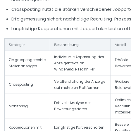
Crossposting nutzt die Stärken verschiedener Jobport
Erfolgsmessung sichert nachhaltige Recruiting-Prozess
Langfristige Kooperationen mit Jobportalen bieten oft
Strategie
Beschreibung
Vorteil
Individuelle Anpassung des
Zielgruppengerechte
Erhöhte
Anzeigentexts an
Stellenanzeigen
Bewerber
Windenergie Techniker
Veröffentlichung der Anzeige
Größere
Crossposting
auf mehreren Plattformen
Reichwei
Optimier
Echtzeit-Analyse der
Monitoring
Recruiti
Bewerbungsdaten
Prozesse
Bessere
Kooperationen mit
Langfristige Partnerschaften
Konditio