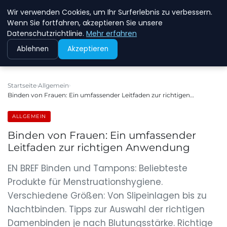
Wir verwenden Cookies, um Ihr Surferlebnis zu verbessern.
NEW ENERGY JOBS
Wenn Sie fortfahren, akzeptieren Sie unsere
Datenschutzrichtlinie.
Mehr erfahren
Ablehnen
Akzeptieren
Startseite
Allgemein
Binden von Frauen: Ein umfassender Leitfaden zur richtigen…
ALLGEMEIN
Binden von Frauen: Ein umfassender
Leitfaden zur richtigen Anwendung
EN BREF Binden und Tampons: Beliebteste
Produkte für Menstruationshygiene.
Verschiedene Größen: Von Slipeinlagen bis zu
Nachtbinden. Tipps zur Auswahl der richtigen
Damenbinden je nach Blutungsstärke. Richtige