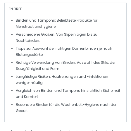
EN BREF
Binden
und
Tampons
: Beliebteste Produkte für
Menstruationshygiene
.
Verschiedene
Größen
: Von
Slipeinlagen
bis zu
Nachtbinden
.
Tipps zur Auswahl der richtigen
Damenbinden
je nach
Blutungsstärke
.
Richtige Verwendung von
Binden
: Auswahl des Stils, der
Saugfähigkeit
und
Form
.
Langfristige
Risiken
: Hautreizungen und -infektionen
weniger häufig.
Vergleich von
Binden
und
Tampons
hinsichtlich
Sicherheit
und
Komfort
.
Besondere Binden für die
Wochenbett-Hygiene
nach der
Geburt.