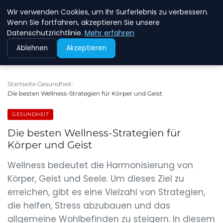
Wir verwenden Cookies, um Ihr Surferlebnis zu verbessern.
NEW ENERGY JOBS
Wenn Sie fortfahren, akzeptieren Sie unsere
Datenschutzrichtlinie.
Mehr erfahren
Ablehnen
Akzeptieren
Startseite
Gesundheit
Die besten Wellness-Strategien für Körper und Geist
GESUNDHEIT
Die besten Wellness-Strategien für
Körper und Geist
Wellness bedeutet die Harmonisierung von
Körper, Geist und Seele. Um dieses Ziel zu
erreichen, gibt es eine Vielzahl von Strategien,
die helfen, Stress abzubauen und das
allgemeine Wohlbefinden zu steigern. In diesem