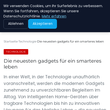
Wir verwenden Cookies, um Ihr Surferlebnis zu verbessern.
NEW ENERGY JOBS
Wenn Sie fortfahren, akzeptieren Sie unsere
Datenschutzrichtlinie.
Mehr erfahren
Ablehnen
Akzeptieren
Startseite
Technologie
Die neuesten gadgets für ein smarteres leben
TECHNOLOGIE
Die neuesten gadgets für ein smarteres
leben
In einer Welt, in der Technologie unaufhörlich
voranschreitet, werden die modernen Gadgets
zunehmend zu unverzichtbaren Begleitern im
Alltag. Von intelligenten Home-Geräten über
tragbare Technologien bis hin zu innovativen