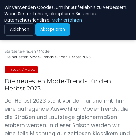
Wir verwenden Cookies, um Ihr Surferlebnis zu verbessern.
NEW ENERGY JOBS
Wenn Sie fortfahren, akzeptieren Sie unsere
Datenschutzrichtlinie.
Mehr erfahren
Ablehnen
Akzeptieren
Startseite
Frauen / Mode
Die neuesten Mode-Trends für den Herbst 2023
FRAUEN / MODE
Die neuesten Mode-Trends für den
Herbst 2023
Der Herbst 2023 steht vor der Tür und mit ihm
eine aufregende Auswahl an Mode-Trends, die
die Straßen und Laufstege gleichermaßen
erobern werden. In dieser Saison werden wir
eine tolle Mischung aus zeitlosen Klassikern und