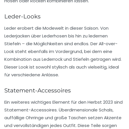
Hosen
oder
Röcken
kombinieren lassen.
Leder-Looks
Leder erobert die Modewelt in dieser Saison. Von
Lederjacken
über
Lederhosen
bis hin zu
ledernen
Stiefeln
– die Möglichkeiten sind endlos. Der
All-over-
Look
steht ebenfalls im Vordergrund, bei dem eine
Kombination aus
Lederrock
und
Stiefeln
getragen wird.
Dieser Look ist sowohl stylisch als auch vielseitig, ideal
für verschiedene Anlässe.
Statement-Accessoires
Ein weiteres wichtiges Element für den Herbst 2023 sind
Statement-Accessoires
. Überdimensionale
Schals
,
auffällige
Ohrringe
und große Taschen setzen Akzente
und vervollständigen jedes Outfit. Diese Teile sorgen