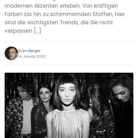
modernen Akzenten erleben. Von kräftigen
Farben bis hin zu schimmernden Stoffen, hier
sind die wichtigsten Trends, die Sie nicht
verpassen […]
Sven Berger
14. Januar 2025