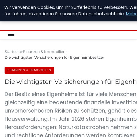
Wir verwenden Cookies, um Ihr Surferlebnis zu verbessern. We
NEW ENERGY JOBS
fortfahren, akzeptieren Sie unsere Datenschutzrichtlinie.
Mehr
Startseite
Finanzen & Immobilien
Die wichtigsten Versicherungen für Eigenheimbesitzer
FINANZEN & IMMOBILIEN
Die wichtigsten Versicherungen für Eigen
Der Besitz eines Eigenheims ist für viele Mensch
gleichzeitig eine bedeutende finanzielle Investitio
unvorhersehbaren Risiken zu schützen, gehört des
Hausverwaltung. Im Jahr 2026 stehen Eigenheimbes
Herausforderungen: Naturkatastrophen nehmen zu
und rechtliche Anforderungen werden komplexer. U