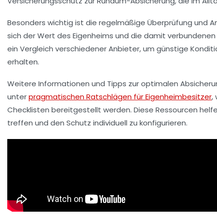
Versicherungsschutz zur Rundum-Absicherung, die im All
Besonders wichtig ist die regelmäßige Überprüfung und 
sich der Wert des Eigenheims und die damit verbundenen 
ein Vergleich verschiedener Anbieter, um günstige Kondi
erhalten.
Weitere Informationen und Tipps zur optimalen Absicheru
unter
pragmatischen Ratschlägen für Eigenheimbesitzer
,
Checklisten bereitgestellt werden. Diese Ressourcen helfe
treffen und den Schutz individuell zu konfigurieren.