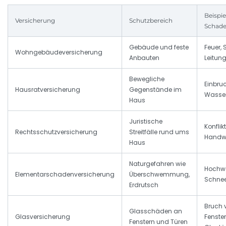
Beispie
Versicherung
Schutzbereich
Schade
Gebäude und feste
Feuer, 
Wohngebäudeversicherung
Anbauten
Leitu
Bewegliche
Einbruc
Hausratversicherung
Gegenstände im
Wasse
Haus
Juristische
Konflik
Rechtsschutzversicherung
Streitfälle rund ums
Handwe
Haus
Naturgefahren wie
Hochwa
Elementarschadenversicherung
Überschwemmung,
Schne
Erdrutsch
Bruch 
Glasschäden an
Glasversicherung
Fenste
Fenstern und Türen