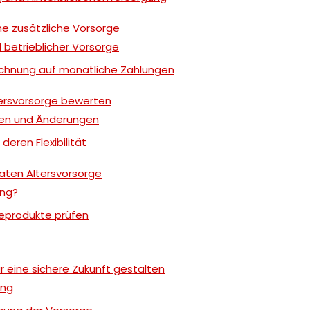
e zusätzliche Vorsorge
 betrieblicher Vorsorge
chnung auf monatliche Zahlungen
ltersvorsorge bewerten
nen und Änderungen
eren Flexibilität
ivaten Altersvorsorge
ung?
eprodukte prüfen
r eine sichere Zukunft gestalten
ung