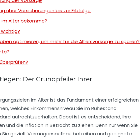
sung der Vorsorge
 über Versicherungen bis zur Erbfolge
ich im Alter bekomme?
 wichtig?
ben optimieren, um mehr für die Altersvorsorge zu sparen?
nte?
 überprüfen?
tlegen: Der Grundpfeiler Ihrer
orgungszielen im Alter ist das Fundament einer erfolgreichen
immen, welches Einkommensniveau Sie im Ruhestand
rd aufrechtzuerhalten. Dabei ist es entscheidend, Ihre
en und die Inflation in Betracht zu ziehen. Denn nur wenn Sie
nen Sie gezielt Vermögensaufbau betreiben und geeignete