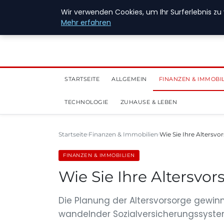
28. Juli 2026
Wir verwenden Cookies, um Ihr Surferlebnis zu 
Mehr erfahren
STARTSEITE
ALLGEMEIN
FINANZEN & IMMOBI
TECHNOLOGIE
ZUHAUSE & LEBEN
Startseite
Finanzen & Immobilien
Wie Sie Ihre Altersvo
FINANZEN & IMMOBILIEN
Wie Sie Ihre Altersvor
Die Planung der Altersvorsorge gewin
wandelnder Sozialversicherungssyst