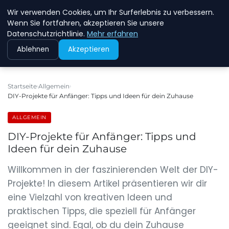
Wir verwenden Cookies, um Ihr Surferlebnis zu verbessern.
NEW ENERGY JOBS
Wenn Sie fortfahren, akzeptieren Sie unsere
Datenschutzrichtlinie.
Mehr erfahren
Ablehnen
Akzeptieren
Startseite
Allgemein
DIY-Projekte für Anfänger: Tipps und Ideen für dein Zuhause
ALLGEMEIN
DIY-Projekte für Anfänger: Tipps und
Ideen für dein Zuhause
Willkommen in der faszinierenden Welt der DIY-
Projekte! In diesem Artikel präsentieren wir dir
eine Vielzahl von kreativen Ideen und
praktischen Tipps, die speziell für Anfänger
geeignet sind. Egal, ob du dein Zuhause