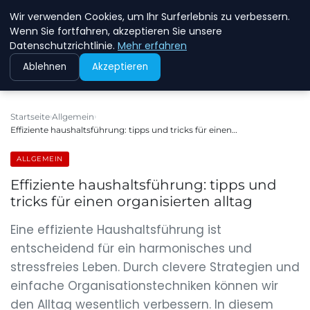
Wir verwenden Cookies, um Ihr Surferlebnis zu verbessern.
NEW ENERGY JOBS
Wenn Sie fortfahren, akzeptieren Sie unsere
Datenschutzrichtlinie.
Mehr erfahren
Ablehnen
Akzeptieren
Startseite
Allgemein
Effiziente haushaltsführung: tipps und tricks für einen…
ALLGEMEIN
Effiziente haushaltsführung: tipps und
tricks für einen organisierten alltag
Eine effiziente Haushaltsführung ist
entscheidend für ein harmonisches und
stressfreies Leben. Durch clevere Strategien und
einfache Organisationstechniken können wir
den Alltag wesentlich verbessern. In diesem