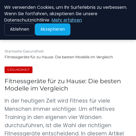
Wir verwenden Cookies, um Ihr Surferlebnis zu verbessern.
NEW ENERGY JOBS
Wenn Sie fortfahren, akzeptieren Sie unsere
Datenschutzrichtlinie.
Mehr erfahren
Ablehnen
Akzeptieren
Startseite
Gesundheit
Fitnessgeräte für zu Hause: Die besten Modelle im Vergleich
GESUNDHEIT
Fitnessgeräte für zu Hause: Die besten
Modelle im Vergleich
In der heutigen Zeit wird Fitness für viele
Menschen immer wichtiger. Um effektives
Training in den eigenen vier Wänden
durchzuführen, ist die Wahl der richtigen
Fitnessgeräte entscheidend. In diesem Artikel