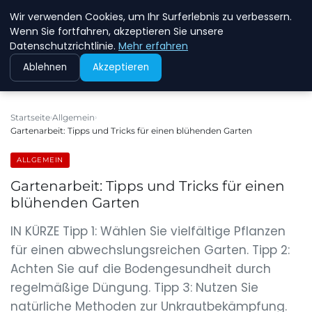
Wir verwenden Cookies, um Ihr Surferlebnis zu verbessern.
NEW ENERGY JOBS
Wenn Sie fortfahren, akzeptieren Sie unsere
Datenschutzrichtlinie.
Mehr erfahren
Ablehnen
Akzeptieren
Startseite
Allgemein
Gartenarbeit: Tipps und Tricks für einen blühenden Garten
ALLGEMEIN
Gartenarbeit: Tipps und Tricks für einen
blühenden Garten
IN KÜRZE Tipp 1: Wählen Sie vielfältige Pflanzen
für einen abwechslungsreichen Garten. Tipp 2:
Achten Sie auf die Bodengesundheit durch
regelmäßige Düngung. Tipp 3: Nutzen Sie
natürliche Methoden zur Unkrautbekämpfung.