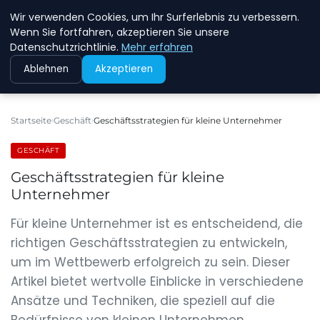
Wir verwenden Cookies, um Ihr Surferlebnis zu verbessern.
NEW ENERGY JOBS
Wenn Sie fortfahren, akzeptieren Sie unsere
Datenschutzrichtlinie.
Mehr erfahren
Ablehnen
Akzeptieren
Startseite
Geschäft
Geschäftsstrategien für kleine Unternehmer
GESCHÄFT
Geschäftsstrategien für kleine
Unternehmer
Für kleine Unternehmer ist es entscheidend, die
richtigen Geschäftsstrategien zu entwickeln,
um im Wettbewerb erfolgreich zu sein. Dieser
Artikel bietet wertvolle Einblicke in verschiedene
Ansätze und Techniken, die speziell auf die