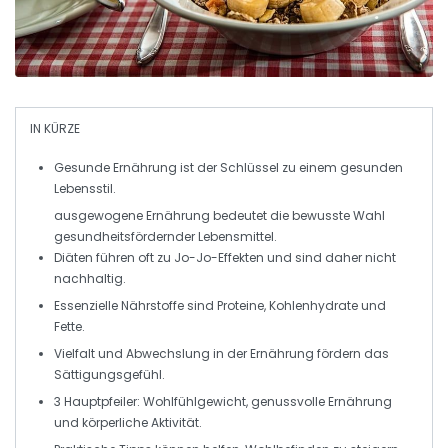
IN KÜRZE
Gesunde Ernährung
ist der Schlüssel zu einem
gesunden
Lebensstil
.
ausgewogene Ernährung bedeutet die bewusste Wahl
gesundheitsfördernder Lebensmittel.
Diäten führen oft zu
Jo-Jo-Effekten
und sind daher nicht
nachhaltig.
Essenzielle
Nährstoffe
sind
Proteine
,
Kohlenhydrate
und
Fette
.
Vielfalt und
Abwechslung
in der Ernährung fördern das
Sättigungsgefühl
.
3 Hauptpfeiler:
Wohlfühlgewicht
,
genussvolle Ernährung
und
körperliche Aktivität
.