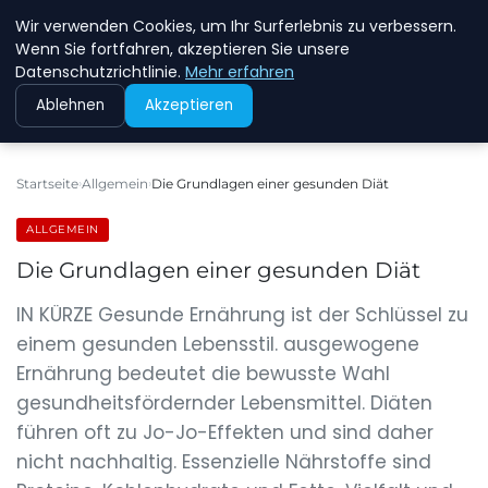
Wir verwenden Cookies, um Ihr Surferlebnis zu verbessern.
NEW ENERGY JOBS
Wenn Sie fortfahren, akzeptieren Sie unsere
Datenschutzrichtlinie.
Mehr erfahren
Ablehnen
Akzeptieren
Startseite
Allgemein
Die Grundlagen einer gesunden Diät
ALLGEMEIN
Die Grundlagen einer gesunden Diät
IN KÜRZE Gesunde Ernährung ist der Schlüssel zu
einem gesunden Lebensstil. ausgewogene
Ernährung bedeutet die bewusste Wahl
gesundheitsfördernder Lebensmittel. Diäten
führen oft zu Jo-Jo-Effekten und sind daher
nicht nachhaltig. Essenzielle Nährstoffe sind