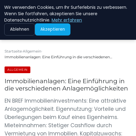
Wir verwenden Cookies, um Ihr Surferlebnis zu verbessern.
NEW ENERGY JOBS
Wenn Sie fortfahren, akzeptieren Sie unsere
Datenschutzrichtlinie.
Mehr erfahren
Ablehnen
Akzeptieren
Startseite
Allgemein
Immobilienanlagen: Eine Einführung in die verschiedenen…
ALLGEMEIN
Immobilienanlagen: Eine Einführung in
die verschiedenen Anlagemöglichkeiten
EN BREF Immobilieninvestments: Eine attraktive
Anlagemöglichkeit. Eigennutzung: Vorteile und
Überlegungen beim Kauf eines Eigenheims.
Mieteinnahmen: Stetiger Cashflow durch
Vermietung von Immobilien. Kapitalzuwachs: