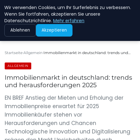
Wir verwenden Cookies, um Ihr Surferlebnis zu verbessern.
NEW ENERGY JOBS
Wenn Sie fortfahren, akzeptieren Sie unsere
Datenschutzrichtlinie.
Mehr erfahren
Ablehnen
Akzeptieren
Startseite
Allgemein
Immobilienmarkt in deutschland: trends und…
ALLGEMEIN
Immobilienmarkt in deutschland: trends
und herausforderungen 2025
EN BREF Anstieg der Mieten und Erholung der
Immobilienpreise erwartet für 2025
Immobilienkäufer stehen vor
Herausforderungen und Chancen
Technologische Innovation und Digitalisierung