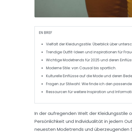
EN BREF
Vielfalt
der
Kleidungsstile
: Überblick über unters
Trendige
Outfit-Ideen
und inspirationen für
Frau
Wichtige
Modetrends
für 2025 und deren Einflüs
Moderne
Stile
: von
Causal
bis
sportlich
.
Kulturelle
Einflüsse
auf die Mode und deren Bed
Fragen zur
Stilwahl
: Wie finde ich den passende
Ressourcen für weitere
Inspiration
und Informati
In der aufregenden Welt der
Kleidungsstile
o
Persönlichkeit und Individualität in jedem Ou
neuesten
Modetrends
und überzeugenden Sti