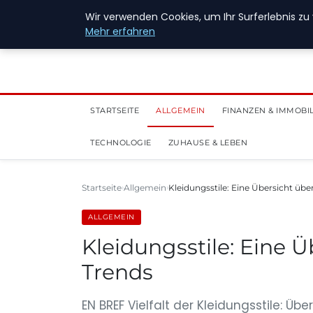
28. Juli 2026
Wir verwenden Cookies, um Ihr Surferlebnis zu 
Mehr erfahren
STARTSEITE
ALLGEMEIN
FINANZEN & IMMOBI
TECHNOLOGIE
ZUHAUSE & LEBEN
Startseite
Allgemein
Kleidungsstile: Eine Übersicht über
ALLGEMEIN
Kleidungsstile: Eine Ü
Trends
EN BREF Vielfalt der Kleidungsstile: Übe