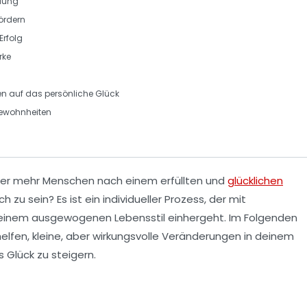
llung
ördern
Erfolg
rke
en
auf das persönliche Glück
ewohnheiten
mmer mehr Menschen nach einem
erfüllten
und
glücklichen
h zu sein? Es ist ein individueller Prozess, der mit
inem ausgewogenen Lebensstil einhergeht. Im Folgenden
r helfen, kleine, aber wirkungsvolle Veränderungen in deinem
 Glück zu steigern.