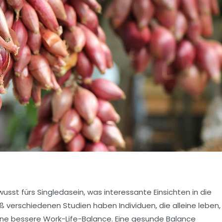
wusst fürs
Singledasein
, was interessante Einsichten in die
ß verschiedenen Studien haben Individuen, die alleine leben,
ine bessere
Work-Life-Balance
. Eine gesunde Balance