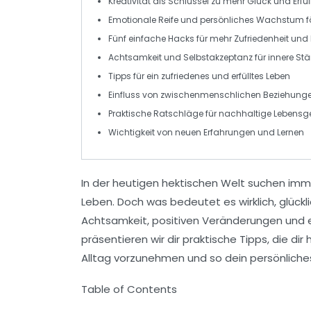
Kreativität als Schlüssel zu mehr
Glück
und Erfü
Emotionale Reife
und persönliches Wachstum f
Fünf einfache
Hacks
für mehr Zufriedenheit und 
Achtsamkeit
und
Selbstakzeptanz
für innere Stä
Tipps für ein zufriedenes und erfülltes
Leben
Einfluss von
zwischenmenschlichen Beziehung
Praktische Ratschläge für
nachhaltige
Lebensg
Wichtigkeit von
neuen Erfahrungen
und Lernen
In der heutigen hektischen Welt suchen i
Leben
. Doch was bedeutet es wirklich, glücklic
Achtsamkeit
,
positiven Veränderungen
und e
präsentieren wir dir praktische
Tipps
, die di
Alltag vorzunehmen und so dein persönliches
Table of Contents