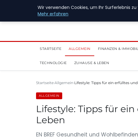
28. Juli 2026
Wir verwenden Cookies, um Ihr Surferlebnis zu 
Mehr erfahren
STARTSEITE
ALLGEMEIN
FINANZEN & IMMOBI
TECHNOLOGIE
ZUHAUSE & LEBEN
Startseite
Allgemein
Lifestyle: Tipps für ein erfülltes u
ALLGEMEIN
Lifestyle: Tipps für ei
Leben
EN BREF Gesundheit und Wohlbefinden i