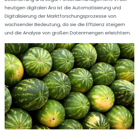
heutigen digitalen Ära ist die
Automatisierung
und
Digitalisierung
der Marktforschungsprozesse von
wachsender Bedeutung, da sie die Effizienz steigern
und die Analyse von großen Datenmengen erleichtern.