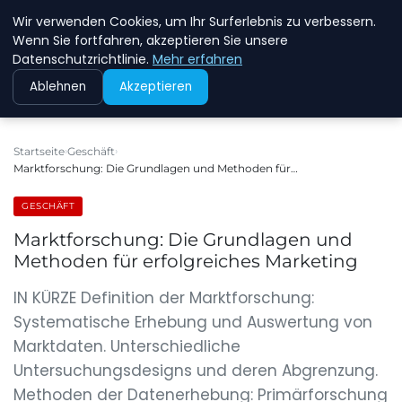
Wir verwenden Cookies, um Ihr Surferlebnis zu verbessern.
NEW ENERGY JOBS
Wenn Sie fortfahren, akzeptieren Sie unsere
Datenschutzrichtlinie.
Mehr erfahren
Ablehnen
Akzeptieren
Startseite
Geschäft
Marktforschung: Die Grundlagen und Methoden für…
GESCHÄFT
Marktforschung: Die Grundlagen und
Methoden für erfolgreiches Marketing
IN KÜRZE Definition der Marktforschung:
Systematische Erhebung und Auswertung von
Marktdaten. Unterschiedliche
Untersuchungsdesigns und deren Abgrenzung.
Methoden der Datenerhebung: Primärforschung