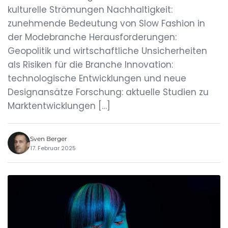
kulturelle Strömungen Nachhaltigkeit:
zunehmende Bedeutung von Slow Fashion in
der Modebranche Herausforderungen:
Geopolitik und wirtschaftliche Unsicherheiten
als Risiken für die Branche Innovation:
technologische Entwicklungen und neue
Designansätze Forschung: aktuelle Studien zu
Marktentwicklungen […]
Sven Berger
17. Februar 2025