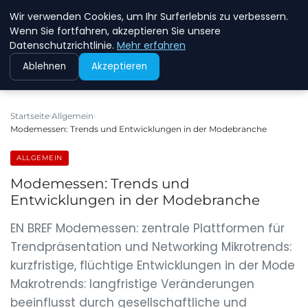
Wir verwenden Cookies, um Ihr Surferlebnis zu verbessern.
NEW ENERGY JOBS
Wenn Sie fortfahren, akzeptieren Sie unsere
Datenschutzrichtlinie.
Mehr erfahren
Ablehnen
Akzeptieren
Startseite
Allgemein
Modemessen: Trends und Entwicklungen in der Modebranche
ALLGEMEIN
Modemessen: Trends und
Entwicklungen in der Modebranche
EN BREF Modemessen: zentrale Plattformen für
Trendpräsentation und Networking Mikrotrends:
kurzfristige, flüchtige Entwicklungen in der Mode
Makrotrends: langfristige Veränderungen
beeinflusst durch gesellschaftliche und