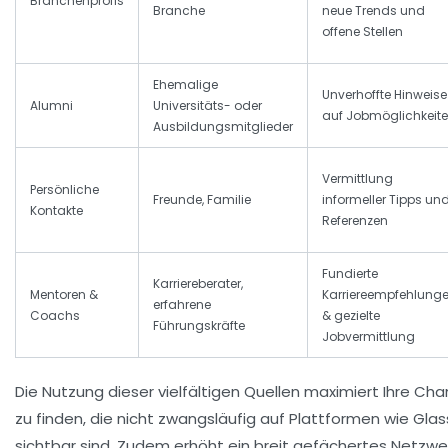
Branchenprofis
Branche
neue Trends und
offene Stellen
Ehemalige
Unverhoffte Hinweise
Alumni
Universitäts- oder
auf Jobmöglichkeit
Ausbildungsmitglieder
Vermittlung
Persönliche
Freunde, Familie
informeller Tipps un
Kontakte
Referenzen
Fundierte
Karriereberater,
Mentoren &
Karriereempfehlung
erfahrene
Coachs
& gezielte
Führungskräfte
Jobvermittlung
Die Nutzung dieser vielfältigen Quellen maximiert Ihre Ch
zu finden, die nicht zwangsläufig auf Plattformen wie
Glas
sichtbar sind. Zudem erhöht ein breit gefächertes Netzwe