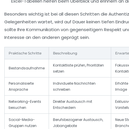
Excel-Tabellen helfen beim Überblick und erinnern an d
Besonders wichtig ist bei all diesen Schritten die Authentiz
Gelegenheiten wartet, wird auf Dauer keinen tiefen Eindruc
sollte Ihre Kommunikation von gegenseitigem Respekt u
Interesse an den anderen geprägt sein.
Praktische Schritte
Beschreibung
Erwarte
Kontaktliste prüfen, Prioritäten
Fokussi
Bestandsaufnahme
setzen
Kontakt
Personalisierte
Individuelle Nachrichten
Erhöhte
Ansprache
schreiben
Image
Networking-Events
Direkter Austausch mit
Exklusiv
besuchen
Entscheidern
Vorste
Social-Media-
Berufsbezogener Austausch,
Neue St
Gruppen nutzen
Jobangebote
Branche