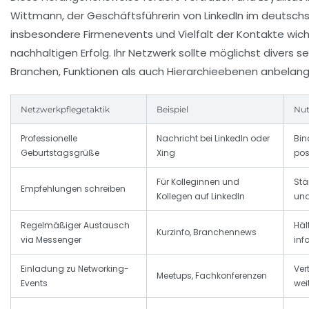
Wittmann, der Geschäftsführerin von LinkedIn im deutsch
insbesondere Firmenevents und Vielfalt der Kontakte wich
nachhaltigen Erfolg. Ihr Netzwerk sollte möglichst divers s
Branchen, Funktionen als auch Hierarchieebenen anbelang
Netzwerkpflegetaktik
Beispiel
Nut
Professionelle
Nachricht bei LinkedIn oder
Bin
Geburtstagsgrüße
Xing
pos
Für Kolleginnen und
Stä
Empfehlungen schreiben
Kollegen auf LinkedIn
und
Regelmäßiger Austausch
Häl
Kurzinfo, Branchennews
via Messenger
inf
Einladung zu Networking-
Ver
Meetups, Fachkonferenzen
Events
wei