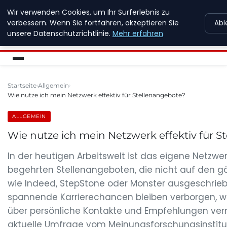
Wir verwenden Cookies, um Ihr Surferlebnis zu
NEW ENERGY JOBS
verbessern. Wenn Sie fortfahren, akzeptieren Sie
Abl
unsere Datenschutzrichtlinie.
Mehr erfahren
Startseite
Allgemein
Wie nutze ich mein Netzwerk effektiv für Stellenangebote?
ALLGEMEIN
Wie nutze ich mein Netzwerk effektiv für 
In der heutigen Arbeitswelt ist das eigene Netzwer
begehrten Stellenangeboten, die nicht auf den 
wie Indeed, StepStone oder Monster ausgeschriebe
spannende Karrierechancen bleiben verborgen, wei
über persönliche Kontakte und Empfehlungen verm
aktuelle Umfrage vom Meinungsforschungsinstitut