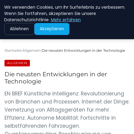
Wir verwenden Cookies, um Ihr Surferlebnis zu verbessern.
NEW ENERGY JOBS
Wenn Sie fortfahren, akzeptieren Sie unsere
Datenschutzrichtlinie.
Mehr erfahren
Ablehnen
Akzeptieren
Startseite
Allgemein
Die neusten Entwicklungen in der Technologie
ALLGEMEIN
Die neusten Entwicklungen in der
Technologie
EN BREF Künstliche Intelligenz: Revolutionierung
von Branchen und Prozessen. Internet der Dinge:
Vernetzung von Alltagsgeräten für mehr
Effizienz. Autonome Mobilität: Fortschritte in
selbstfahrenden Fahrzeugen.