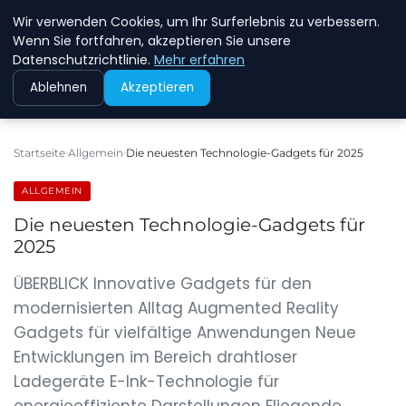
Wir verwenden Cookies, um Ihr Surferlebnis zu verbessern.
NEW ENERGY JOBS
Wenn Sie fortfahren, akzeptieren Sie unsere
Datenschutzrichtlinie.
Mehr erfahren
Ablehnen
Akzeptieren
Startseite
Allgemein
Die neuesten Technologie-Gadgets für 2025
ALLGEMEIN
Die neuesten Technologie-Gadgets für
2025
ÜBERBLICK Innovative Gadgets für den
modernisierten Alltag Augmented Reality
Gadgets für vielfältige Anwendungen Neue
Entwicklungen im Bereich drahtloser
Ladegeräte E-Ink-Technologie für