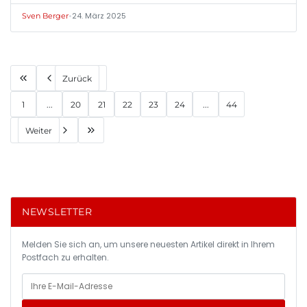
•
24. März 2025
Sven Berger
Zurück
1
...
20
21
22
23
24
...
44
Weiter
NEWSLETTER
Melden Sie sich an, um unsere neuesten Artikel direkt in Ihrem
Postfach zu erhalten.