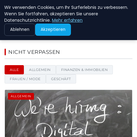
Wir verwenden Cookies, um Ihr Surferlebnis zu verbessern.
NEW ENERGY JOBS
Wenn Sie fortfahren, akzeptieren Sie unsere
Datenschutzrichtlinie.
Mehr erfahren
Ablehnen
Akzeptieren
New Energy Jobs - Nachrichten
NICHT VERPASSEN
ALLE
ALLGEMEIN
FINANZEN & IMMOBILIEN
FRAUEN / MODE
GESCHÄFT
ALLGEMEIN