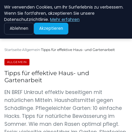
Wir verwenden Cookies, um Ihr Surferlebnis zu verbessern.
NEW ENERGY JOBS
Wenn Sie fortfahren, akzeptieren Sie unsere
Datenschutzrichtlinie.
Mehr erfahren
Ablehnen
Akzeptieren
Startseite
Allgemein
Tipps für effektive Haus- und Gartenarbeit
ALLGEMEIN
Tipps für effektive Haus- und
Gartenarbeit
EN BREF Unkraut effektiv beseitigen mit
natürlichen Mitteln. Haushaltsmittel gegen
Schädlinge. Pflegeleichter Garten: 10 einfache
Hacks. Tipps für natürliche Bewässerung im
Sommer. Wie man den Rasen optimal pflegt.