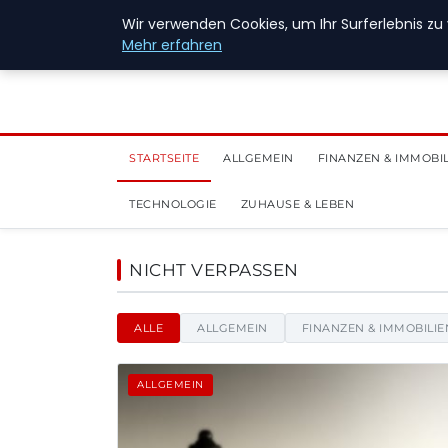
6. August 2026
Wir verwenden Cookies, um Ihr Surferlebnis zu 
Mehr erfahren
STARTSEITE
ALLGEMEIN
FINANZEN & IMMOBI
TECHNOLOGIE
ZUHAUSE & LEBEN
New Energy Jobs - Nach
NICHT VERPASSEN
ALLE
ALLGEMEIN
FINANZEN & IMMOBILIE
ALLGEMEIN