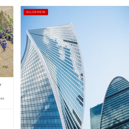
ALLGEMEIN
r
ges