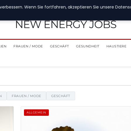
verbessern. Wenn Sie fortfahren, akzeptieren Sie unsere Datensch
NEW ENERGY JOBS
LIEN
FRAUEN / MODE
GESCHÄFT
GESUNDHEIT
HAUSTIERE
richten, Tipps und Einblicke
N
FRAUEN / MODE
GESCHÄFT
ALLGEMEIN