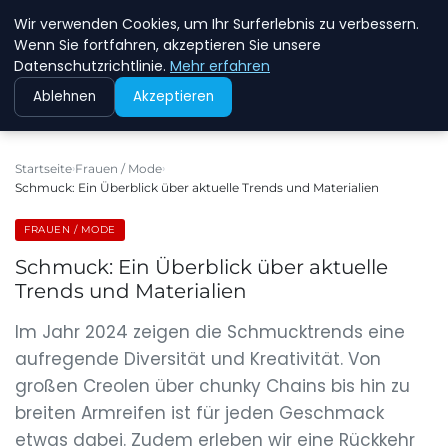
Wir verwenden Cookies, um Ihr Surferlebnis zu verbessern.
NEW ENERGY JOBS
Wenn Sie fortfahren, akzeptieren Sie unsere
Datenschutzrichtlinie.
Mehr erfahren
Ablehnen
Akzeptieren
Startseite
Frauen / Mode
Schmuck: Ein Überblick über aktuelle Trends und Materialien
FRAUEN / MODE
Schmuck: Ein Überblick über aktuelle
Trends und Materialien
Im Jahr 2024 zeigen die Schmucktrends eine
aufregende Diversität und Kreativität. Von
großen Creolen über chunky Chains bis hin zu
breiten Armreifen ist für jeden Geschmack
etwas dabei. Zudem erleben wir eine Rückkehr