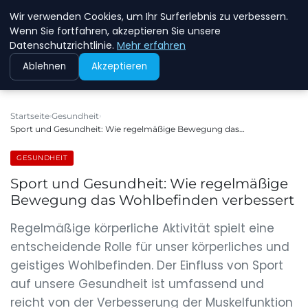
Wir verwenden Cookies, um Ihr Surferlebnis zu verbessern.
NEW ENERGY JOBS
Wenn Sie fortfahren, akzeptieren Sie unsere
Datenschutzrichtlinie.
Mehr erfahren
Ablehnen
Akzeptieren
Startseite
Gesundheit
Sport und Gesundheit: Wie regelmäßige Bewegung das…
GESUNDHEIT
Sport und Gesundheit: Wie regelmäßige
Bewegung das Wohlbefinden verbessert
Regelmäßige körperliche Aktivität spielt eine
entscheidende Rolle für unser körperliches und
geistiges Wohlbefinden. Der Einfluss von Sport
auf unsere Gesundheit ist umfassend und
reicht von der Verbesserung der Muskelfunktion