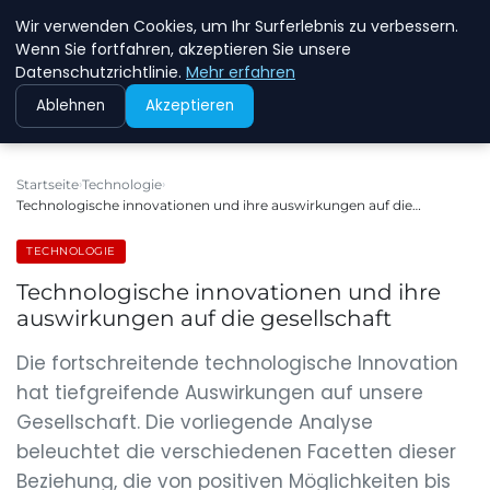
Wir verwenden Cookies, um Ihr Surferlebnis zu verbessern.
NEW ENERGY JOBS
Wenn Sie fortfahren, akzeptieren Sie unsere
Datenschutzrichtlinie.
Mehr erfahren
Ablehnen
Akzeptieren
Startseite
Technologie
Technologische innovationen und ihre auswirkungen auf die…
TECHNOLOGIE
Technologische innovationen und ihre
auswirkungen auf die gesellschaft
Die fortschreitende technologische Innovation
hat tiefgreifende Auswirkungen auf unsere
Gesellschaft. Die vorliegende Analyse
beleuchtet die verschiedenen Facetten dieser
Beziehung, die von positiven Möglichkeiten bis