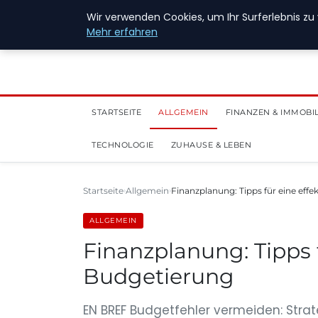
28. Juli 2026
Wir verwenden Cookies, um Ihr Surferlebnis zu 
Mehr erfahren
STARTSEITE
ALLGEMEIN
FINANZEN & IMMOBI
TECHNOLOGIE
ZUHAUSE & LEBEN
Startseite
Allgemein
Finanzplanung: Tipps für eine eff
ALLGEMEIN
Finanzplanung: Tipps f
Budgetierung
EN BREF Budgetfehler vermeiden: Strat