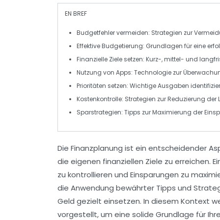
EN BREF
Budgetfehler
vermeiden: Strategien zur Vermeid
Effektive Budgetierung
: Grundlagen für eine erf
Finanzielle Ziele
setzen: Kurz-, mittel- und langfri
Nutzung von Apps: Technologie zur Überwach
Prioritäten setzen
: Wichtige Ausgaben identifizi
Kostenkontrolle
: Strategien zur Reduzierung der
Sparstrategien
: Tipps zur Maximierung der
Eins
Die
Finanzplanung
ist ein entscheidender Asp
die eigenen
finanziellen Ziele
zu erreichen. E
zu kontrollieren und
Einsparungen
zu maximie
die Anwendung bewährter
Tipps
und Strateg
Geld gezielt einsetzen. In diesem Kontext 
vorgestellt, um eine solide Grundlage für Ih