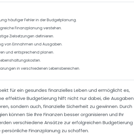
ung häufiger Fehler in der Budgetplanung.
olgreiche Finanzplanung verstehen.
stige Zielsetzungen definieren.
ung von
Einnahmen
und
Ausgaben
.
eren und entsprechend planen.
 Lebenshaltungskosten.
parungen
in verschiedenen Lebensbereichen.
ekt für ein gesundes finanzielles Leben und ermöglicht es,
ine effektive
Budgetierung
hilft nicht nur dabei, die
Ausgaben
ren, sondern auch, finanzielle
Sicherheit
zu gewinnen. Durch
ien können Sie Ihre
Finanzen
besser organisieren und Ihr
werden verschiedene Ansätze zur erfolgreichen Budgetierung
re persönliche
Finanzplanung
zu schaffen.