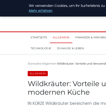
28. Juli 2026
Wir verwenden Cookies, um Ihr Surferlebnis zu 
Mehr erfahren
STARTSEITE
ALLGEMEIN
FINANZEN & IMMOBI
TECHNOLOGIE
ZUHAUSE & LEBEN
Startseite
Allgemein
Wildkräuter: Vorteile und Verwen
ALLGEMEIN
Wildkräuter: Vorteile
modernen Küche
IN KÜRZE Wildkräuter bereichern die m