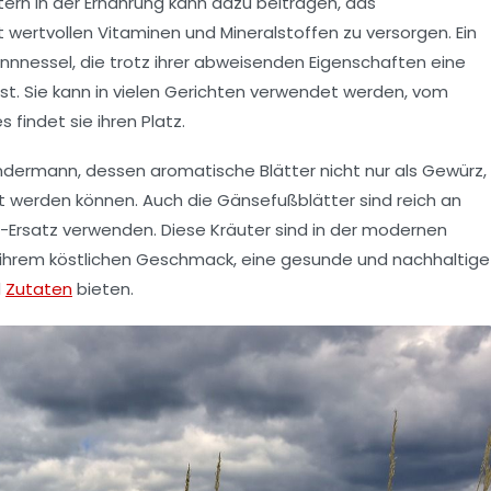
ern in der Ernährung kann dazu beitragen, das
t wertvollen
Vitaminen
und
Mineralstoffen
zu versorgen. Ein
ennnessel
, die trotz ihrer abweisenden Eigenschaften eine
ist. Sie kann in vielen Gerichten verwendet werden, vom
 findet sie ihren Platz.
ndermann
, dessen aromatische Blätter nicht nur als Gewürz,
zt werden können. Auch die
Gänsefußblätter
sind reich an
-Ersatz
verwenden. Diese Kräuter sind in der modernen
 ihrem köstlichen Geschmack, eine gesunde und nachhaltige
d
Zutaten
bieten.