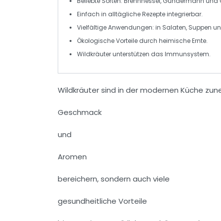
Beliebte Sorten:
Brennnessel
,
Gundermann
und
Einfach in
alltägliche Rezepte
integrierbar.
Vielfältige
Anwendungen
: in Salaten, Suppen u
Ökologische Vorteile durch
heimische Ernte
.
Wildkräuter unterstützen das
Immunsystem
.
Wildkräuter sind in der modernen Küche zun
Geschmack
und
Aromen
bereichern, sondern auch viele
gesundheitliche Vorteile