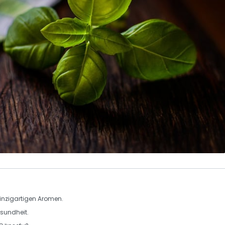
inzigartigen Aromen.
sundheit
.