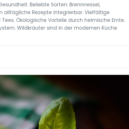
esundheit. Beliebte Sorten: Brennnessel,
lltägliche Rezepte integrierbar. Vielfältige
Tees. Ökologische Vorteile durch heimische Ernte.
ystem. Wildkräuter sind in der modernen Küche