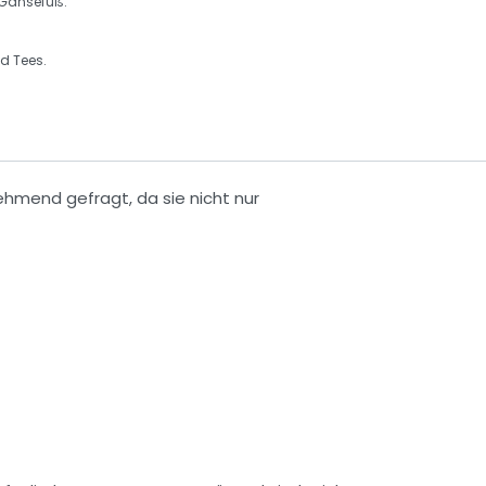
Gänsefuß
.
nd Tees.
ehmend gefragt, da sie nicht nur