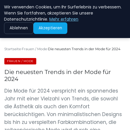
Wir verwenden Cookies, um Ihr Surferlebnis zu verbessern.
NEW ENERGY JOBS
Wenn Sie fortfahren, akzeptieren Sie unsere
Datenschutzrichtlinie.
Mehr erfahren
Ablehnen
Akzeptieren
Startseite
Frauen / Mode
Die neuesten Trends in der Mode für 2024
FRAUEN / MODE
Die neuesten Trends in der Mode für
2024
Die Mode für 2024 verspricht ein spannendes
Jahr mit einer Vielzahl von Trends, die sowohl
die Ästhetik als auch den Komfort
berücksichtigen. Von minimalistischen Designs
bis hin zu verspielten Farbkombinationen, die