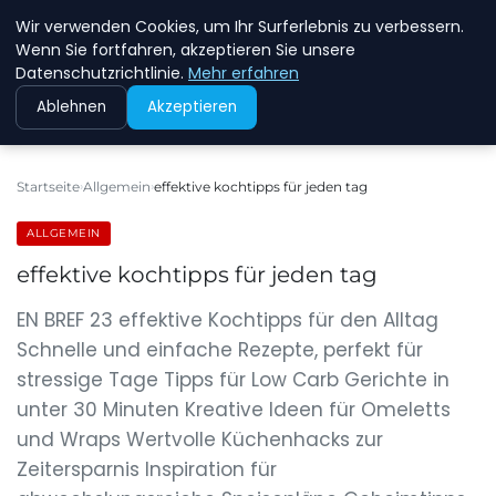
Wir verwenden Cookies, um Ihr Surferlebnis zu verbessern.
NEW ENERGY JOBS
Wenn Sie fortfahren, akzeptieren Sie unsere
Datenschutzrichtlinie.
Mehr erfahren
Ablehnen
Akzeptieren
Startseite
Allgemein
effektive kochtipps für jeden tag
ALLGEMEIN
effektive kochtipps für jeden tag
EN BREF 23 effektive Kochtipps für den Alltag
Schnelle und einfache Rezepte, perfekt für
stressige Tage Tipps für Low Carb Gerichte in
unter 30 Minuten Kreative Ideen für Omeletts
und Wraps Wertvolle Küchenhacks zur
Zeitersparnis Inspiration für