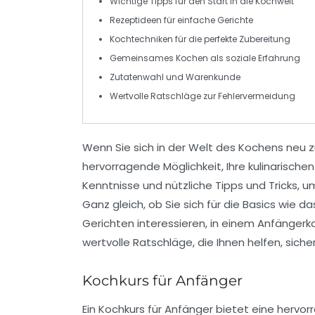
Wichtige Tipps für den
Start
in die Kochwelt
Rezeptideen
für einfache Gerichte
Kochtechniken
für die perfekte
Zubereitung
Gemeinsames
Kochen
als
soziale Erfahrung
Zutatenwahl
und
Warenkunde
Wertvolle
Ratschläge
zur Fehlervermeidung
Wenn Sie sich in der Welt des Kochens neu z
hervorragende Möglichkeit, Ihre kulinarische
Kenntnisse und nützliche
Tipps und Tricks
, u
Ganz gleich, ob Sie sich für die Basics wie
Gerichten interessieren, in einem Anfängerko
wertvolle Ratschläge, die Ihnen helfen, siche
Kochkurs für Anfänger
Ein
Kochkurs für Anfänger
bietet eine hervor