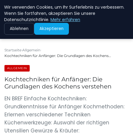
Wir verwenden Cookies, um Ihr Surferlebnis zu verbessern.
NEW ENERGY JOBS
Wenn Sie fortfahren, akzeptieren Sie unsere
Datenschutzrichtlinie.
Mehr erfahren
Ablehnen
Akzeptieren
Startseite
Allgemein
Kochtechniken für Anfänger: Die Grundlagen des Kochens…
ALLGEMEIN
Kochtechniken für Anfänger: Die
Grundlagen des Kochens verstehen
EN BREF Einfache Kochtechniken:
Grundkenntnisse für Anfänger Kochmethoden:
Erlernen verschiedener Techniken
Küchenwerkzeuge: Auswahl der richtigen
Utensilien Gewürze & Kräuter: