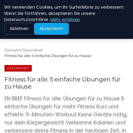
Wir verwenden Cookies, um Ihr Surferlebnis zu verbessern.
NEW ENERGY JOBS
Wenn Sie fortfahren, akzeptieren Sie unsere
Datenschutzrichtlinie.
Mehr erfahren
Ablehnen
Akzeptieren
Startseite
Gesundheit
Fitness für alle: 5 einfache Übungen für zu Hause
GESUNDHEIT
Fitness für alle: 5 einfache Übungen für
zu Hause
EN BREF Fitness für alle: Übungen für zu Hause 5
einfache Übungen für mehr Fitness Kurz und
effektiv: 5-Minuten-Workout Keine Geräte nötig,
nur dein Körpergewicht Verbrenne Kalorien und
verbessere deine Fitness In der heutigen Zeit, in